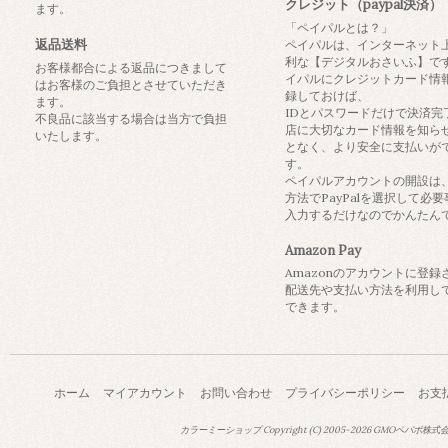
クレジット（paypal決済）
ます。
「ペイパルとは？」
返品送料
ペイパルは、インターネット
利な【デジタルおさいふ】で
お客様都合による返品につきまして
イパルにクレジットカード情
はお客様のご負担とさせていただき
録しておけば、
ます。
IDとパスワードだけで決済完
不良品に該当する場合は当方で負担
店に大切なカード情報を知ら
いたします。
となく、より安全に支払いが
す。
ペイパルアカウントの開設は
方法でPayPalを選択して必
入力するだけなのでかんたん
Amazon Pay
Amazonのアカウントに登録
配送先や支払い方法を利用し
できます。
ホーム
マイアカウント
お問い合わせ
プライバシーポリシー
お支
カラーミーショップ
Copyright (C) 2005-2026
GMOペパボ株式