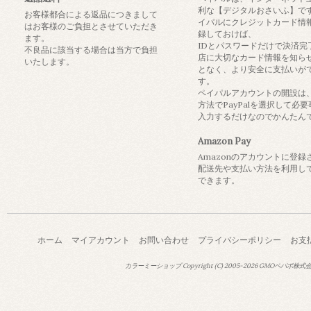
利な【デジタルおさいふ】で
お客様都合による返品につきまして
イパルにクレジットカード情
はお客様のご負担とさせていただき
録しておけば、
ます。
IDとパスワードだけで決済完
不良品に該当する場合は当方で負担
店に大切なカード情報を知ら
いたします。
となく、より安全に支払いが
す。
ペイパルアカウントの開設は
方法でPayPalを選択して必
入力するだけなのでかんたん
Amazon Pay
Amazonのアカウントに登録
配送先や支払い方法を利用し
できます。
ホーム
マイアカウント
お問い合わせ
プライバシーポリシー
お支
カラーミーショップ
Copyright (C) 2005-2026
GMOペパボ株式