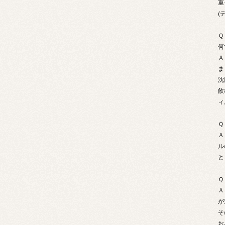
重
(
Ｑ
何
Ａ
ま
沈
飲
ィ
Ｑ
Ａ
ル
と
Ｑ
Ａ
が
そ
お