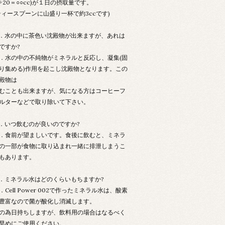
÷20＝○○cc)が１日の摂取量です。
ティースプーンに山盛り一杯で約3ccです)
．水の中に茶色い沈殿物が出来ますが、あれは
ですか?
．水の中の不純物がミネラルと反応し、凝集(固
り集める)作用を起こし沈殿物となります。この
殿物は
むことも出来ますが、気になる方はコーヒーフ
ルターなどで取り除いて下さい。
．いつ飲むのが良いのですか?
．食前が望ましいです。食後に飲むと、ミネラ
の一部が食物に取り込まれ一緒に排泄しまうこ
もあります。
．ミネラル水はどのくらいもちますか?
．Cell Power 002で作ったミネラル水は、酸素
豊富なので菌が酸化し消滅します。
の為日持ちしますが、飲料用の場合はなるべく
早めにご使用ください。