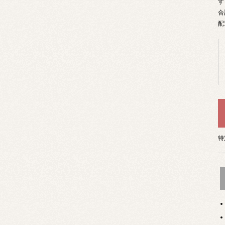
す
合
配
特