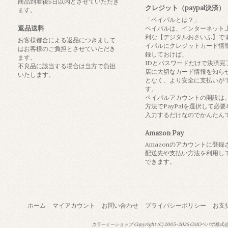
商品到着後5日以内とさせていただき
クレジット（paypal決済）
ます。
「ペイパルとは？」
返品送料
ペイパルは、インターネット
利な【デジタルおさいふ】で
お客様都合による返品につきまして
イパルにクレジットカード情
はお客様のご負担とさせていただき
録しておけば、
ます。
IDとパスワードだけで決済完
不良品に該当する場合は当方で負担
店に大切なカード情報を知ら
いたします。
となく、より安全に支払いが
す。
ペイパルアカウントの開設は
方法でPayPalを選択して必
入力するだけなのでかんたん
Amazon Pay
Amazonのアカウントに登録
配送先や支払い方法を利用し
できます。
ホーム
マイアカウント
お問い合わせ
プライバシーポリシー
お支
カラーミーショップ
Copyright (C) 2005-2026
GMOペパボ株式