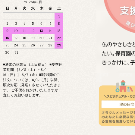
2026年8月
日
月
火
水
木
金
土
1
2
3
4
5
6
7
8
9
10
11
12
13
14
15
16
17
18
19
20
21
22
23
24
25
26
27
28
29
30
31
■通常の休業日（土日祝日） ■夏季休
業期間 ［8／8（土）～8／
16（日）］ 8/7（金）15時以降のご
注文については、8/17（月）以降、
順次対応（発送）させていただきま
す。 ご不便をおかけいたしますが、
宜しくお願い致します。